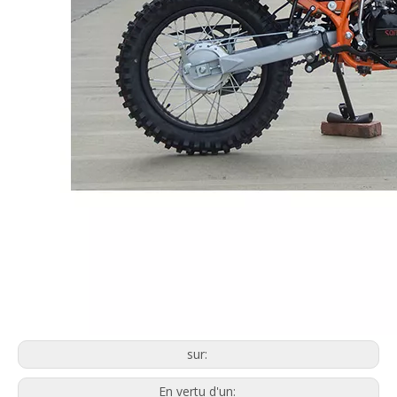
SL200-3F
SL200-F9
sur:
En vertu d'un: