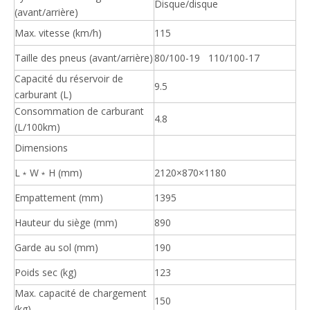
Disque/disque
(avant/arrière)
Max. vitesse (km/h)
115
Taille des pneus (avant/arrière)
80/100-19 110/100-17
Capacité du réservoir de
9.5
carburant (L)
Consommation de carburant
4.8
(L/100km)
Dimensions
L﹡W﹡H (mm)
2120×870×1180
Empattement (mm)
1395
Hauteur du siège (mm)
890
Garde au sol (mm)
190
Poids sec (kg)
123
Max. capacité de chargement
150
(kg)