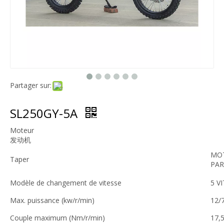
Partager sur:
SL250GY-5A
Moteur
发动机
MOT
Taper
PAR
Modèle de changement de vitesse
5 V
Max. puissance (kw/r/min)
12/
Couple maximum (Nm/r/min)
17,