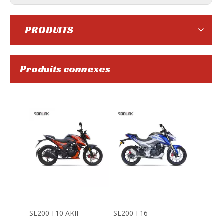
PRODUITS
Produits connexes
SL250GY-5C
SL250GY-5B
SL200-F10 AKII
SL200-F16