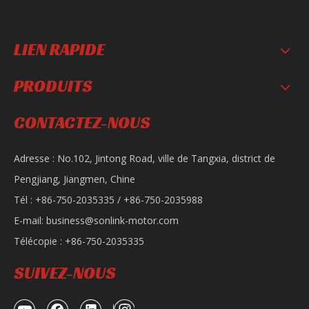
LIEN RAPIDE
PRODUITS
Sonlink a amélioré la moto à essence CB 110cc
Moto SL200-8C
CONTACTEZ-NOUS
Adresse : No.102, Jintong Road, ville de Tangxia, district de
Pengjiang, Jiangmen, Chine
Tél : +86-750-2035335 / +86-750-2035988
E-mail:
business@sonlink-motor.com
Télécopie : +86-750-2035335
SUIVEZ-NOUS
Sonlink a amélioré l'essence Boxer 150/200cc moto tout-terrain
SL150-KG Type de capuchon