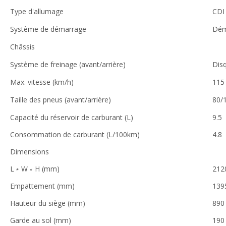
Type d'allumage
CDI
Système de démarrage
Déma
Châssis
Système de freinage (avant/arrière)
Dis
Max. vitesse (km/h)
115
Taille des pneus (avant/arrière)
80/
Capacité du réservoir de carburant (L)
9.5
Consommation de carburant (L/100km)
4.8
Dimensions
L﹡W﹡H (mm)
212
Empattement (mm)
139
Hauteur du siège (mm)
890
Garde au sol (mm)
190