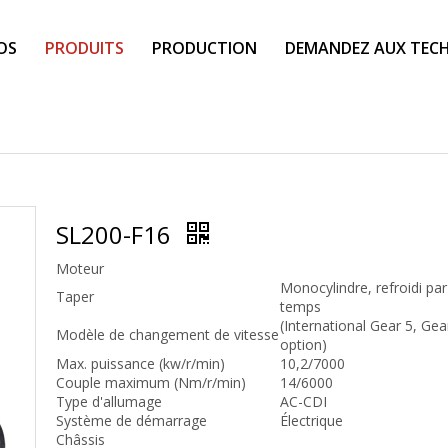
OS
PRODUITS
PRODUCTION
DEMANDEZ AUX TECH
SL200-F16
Moteur
Monocylindre, refroidi par 
Taper
temps
(International Gear 5, Gea
Modèle de changement de vitesse
option)
Max. puissance (kw/r/min)
10,2/7000
Couple maximum (Nm/r/min)
14/6000
Type d'allumage
AC-CDI
Système de démarrage
Électrique
Châssis