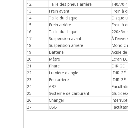
12
Taille des pneus arrière
140/70-
13
Frein avant
Frein à d
14
Taille du disque
Disque 
15
Frein arrière
Frein à d
16
Taille du disque
220×5m
17
Suspension avant
À l’enver
18
Suspension arrière
Mono ch
19
Batterie
Acide d
20
Mètre
Écran L
21
Phare
DIRIGÉ
22
Lumière d'angle
DIRIGÉ
23
Feu arrière
DIRIGÉ
24
ABS
Facultati
25
Système de carburant
Glucides
26
Changer
Interrupt
27
USB
Facultati