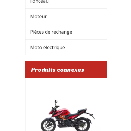
lionceau
Moteur
Pièces de rechange
Moto électrique
SL200-3F
Produits connexes