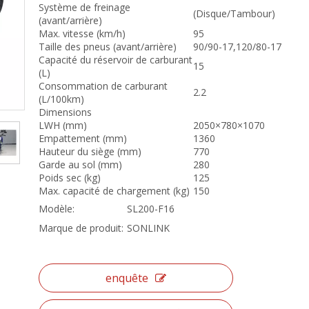
Système de freinage
(Disque/Tambour)
(avant/arrière)
Max. vitesse (km/h)
95
Taille des pneus (avant/arrière)
90/90-17,120/80-17
Capacité du réservoir de carburant
15
(L)
Consommation de carburant
2.2
(L/100km)
Dimensions
LWH (mm)
2050×780×1070
Empattement (mm)
1360
Hauteur du siège (mm)
770
Garde au sol (mm)
280
Poids sec (kg)
125
Max. capacité de chargement (kg)
150
Modèle:
SL200-F16
Marque de produit:
SONLINK
enquête