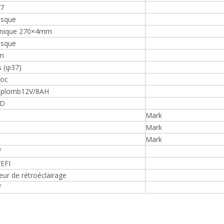
17
isque
unique 270×4mm
isque
m
s (φ37)
oc
e plomb12V/8AH
CD
Mark
Mark
Mark
f
/EFI
eur de rétroéclairage
f