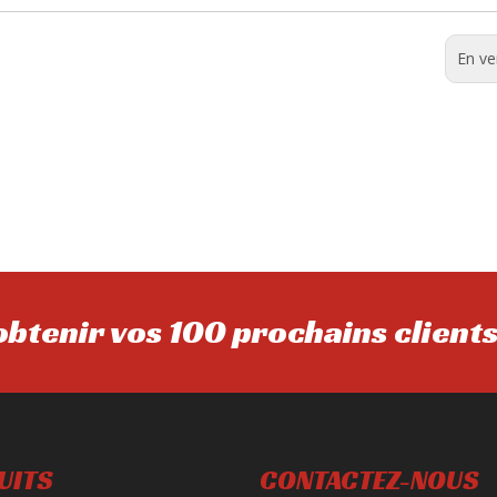
En ve
btenir vos 100 prochains client
UITS
CONTACTEZ-NOUS