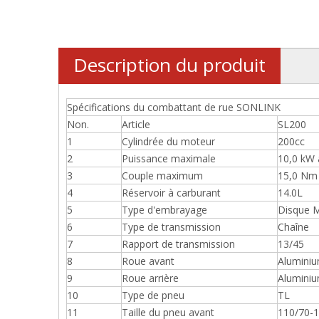
Description du produit
Spécifications du combattant de rue SONLINK
Non.
Article
SL200
1
Cylindrée du moteur
200cc
2
Puissance maximale
10,0 kW 
3
Couple maximum
15,0 Nm 
4
Réservoir à carburant
14.0L
5
Type d'embrayage
Disque 
6
Type de transmission
Chaîne
7
Rapport de transmission
13/45
8
Roue avant
Alumini
9
Roue arrière
Alumini
10
Type de pneu
TL
11
Taille du pneu avant
110/70-