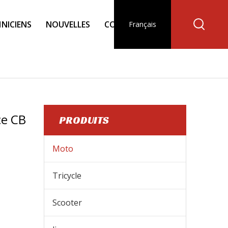
NICIENS
NOUVELLES
CONTACT
Français
ce CB
PRODUITS
Moto
Tricycle
Sonlink a amélioré la moto à essence CB 125cc
Scooter