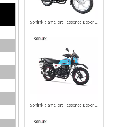
Sonlink a amélioré l'essence Boxer 150/200cc moto tout-terrain
Moto Pikipiki de Sonlink 150/200cc Cruiser GN pour le marché africain