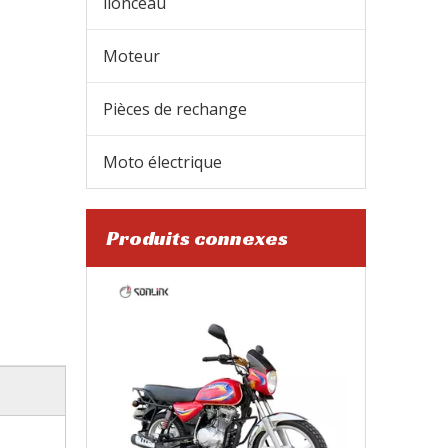
lionceau
Moteur
Pièces de rechange
Moto électrique
Produits connexes
Sonlink a amélioré l'essence Boxer 150/200cc moto régulière