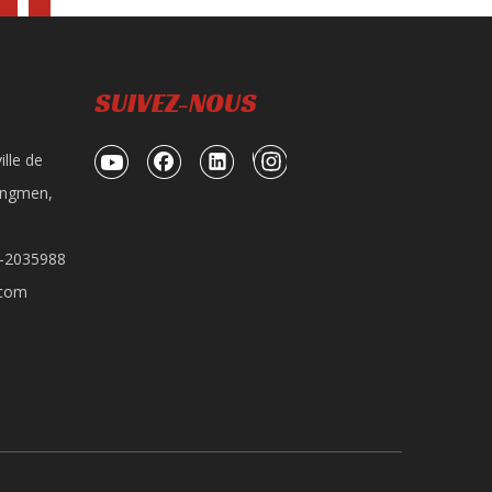
SUIVEZ-NOUS
ille de
iangmen,
0-2035988
.com