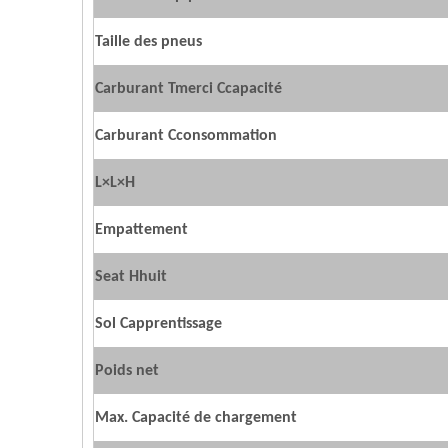
Taille des pneus
Carburant
T
merci
C
capacité
Carburant
C
consommation
L×L×H
Empattement
Seat
H
huit
Sol
C
apprentissage
Poids net
Max. Capacité de chargement