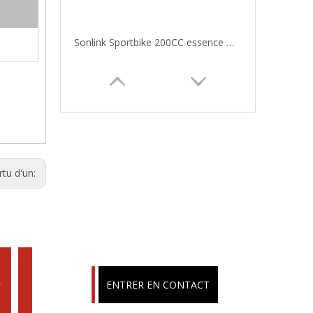
Moto tout-terrain Sonlink essence 200cc Sport Dirt Bike 2022
rtu d'un:
s
ENTRER EN CONTACT