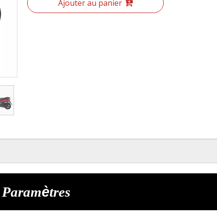
Ajouter au panier
Param
è
tre
s