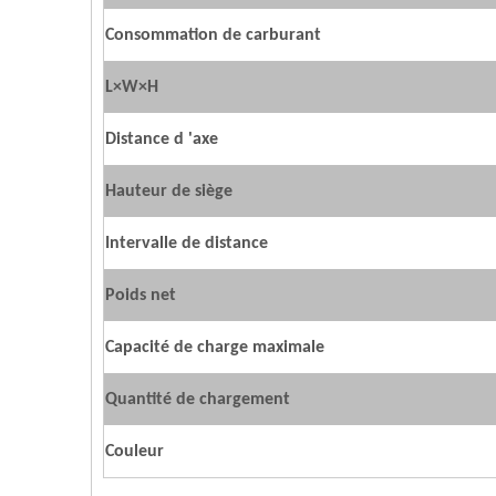
Consommation de carburant
L×W×H
Distance d 'axe
Hauteur de siège
Intervalle de distance
Poids net
Capacité de charge maximale
Quantité
de
chargement
Couleur