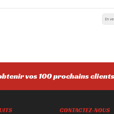
En ve
btenir vos 100 prochains client
UITS
CONTACTEZ-NOUS