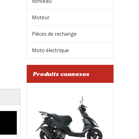
lionceau
Moteur
Pièces de rechange
Moto électrique
Produits connexes
SL100-S9