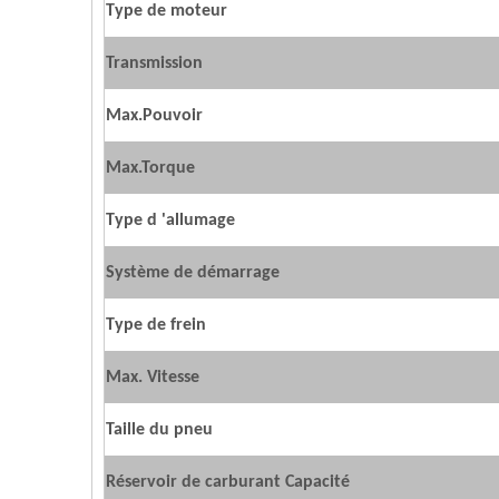
Type de moteur
Transmission
Max.Pouvoir
Max.Torque
Type d 'allumage
Système de démarrage
Type de frein
Max. Vitesse
Taille du pneu
Réservoir de carburant Capacité