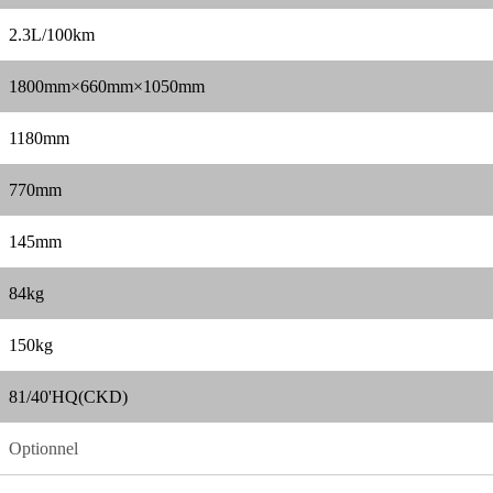
2.3L/100km
1800mm×660mm×1050mm
1180mm
770mm
145mm
84kg
150kg
81/40'HQ(CKD)
Optionnel