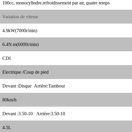
100cc, monocylindre,refroidissement par air, quatre temps
Variation de vitesse
4.9kW(7000r/min)
6.4N.m(6000r/min)
CDI
Electrique /Coup de pied
Devant :Disque Arrière:Tambour
80km/h
Devant :3.50-10 Arrière:3.50-10
4.5L