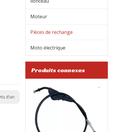
lionceau
Moteur
Pièces de rechange
Moto électrique
Produits connexes
Câble d'embrayage de moto
rtu d'un: